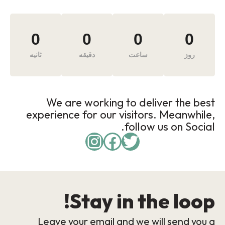
0
0
0
0
روز
ساعت
دقیقه
ثانیه
We are working to deliver the best
experience for our visitors. Meanwhile,
follow us on Social.
Stay in the loop!
Leave your email and we will send you a