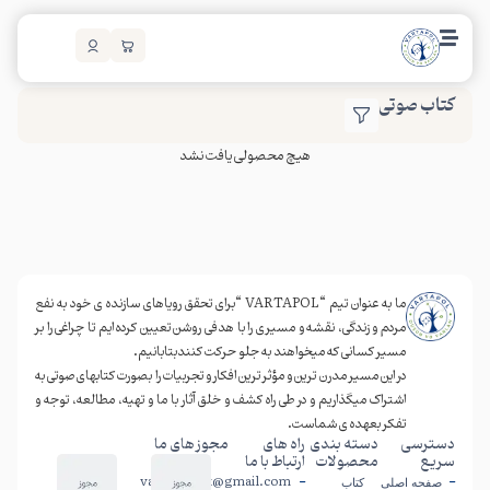
کتاب صوتی
هیچ محصولی یافت نشد
ما به عنوان تیم
“VARTAPOL “
برای تحقق رویاهای سازنده ی خود به نفع
مردم و زندگی، نقشه و مسیری را با هدفی روشن تعیین کرده ایم تا چراغی را بر
مسیر کسانی که میخواهند به جلو حرکت کنندبتابانیم.
در این مسیر مدرن ترین و مؤثر ترین افکار و تجربیات را بصورت کتابهای صوتی به
اشتراک میگذاریم و در طی راه کشف و خلق آثار با ما و تهیه، مطالعه، توجه و
تفکر بعهده ی شماست.
دسترسی
دسته بندی
راه های
مجوز های ما
سریع
محصولات
ارتباط با ما
vartapol.tbt@gmail.com
صفحه اصلی
کتاب