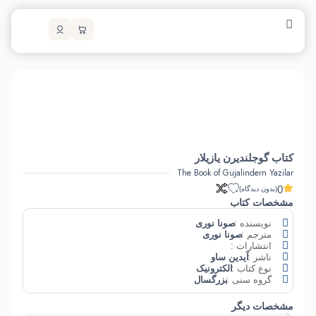
خانه
/
کتاب الکترونیک
/
شعر و ادبیات
/ کتاب گوجلندیرن یازیلار
کتاب گوجلندیرن یازیلار
The Book of Gujalindern Yazilar
0
(بدون دیدگاه)
مشخصات کتاب
نویسنده :
صونا نوری
مترجم :
صونا نوری
انتشارات :
ناشر :
آیدین‌ ساو
نوع کتاب :
الکترونیک
گروه سنی :
بزرگسال
مشخصات دیگر