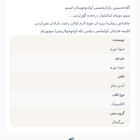
گله‌جه‌ییمین یارادیجیسی اولدوغومدان امینم
منیم دونیام اینانیلماز درجه‌ده گؤزل‌دیر….
چاغداش زمان‌دا بیزه ان چوخ لازم اولان رغبت یارادان متن‌لردیر.
ائلیمه فایدالی اولماسی دیله‌یی ایله اوخوجولاریمیزا سونورام.
نویسنده
صونا نوری
مترجم
صونا نوری
ناشر
آیدین‌ ساو
نوع کتاب
الکترونیک
گروه سنی
بزرگسال